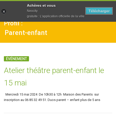
To
Achères et vous
na
Télécharger
Neocity
gratuite : L'application officielle de la ville
Profil :
Parent-enfant
ÉVÉNEMENT
Atelier théâtre parent-enfant le
15 mai
Mercredi 15 mai 2024 De 10h30 à 12h Maison des Parents sur
inscription au 06 85 32 49 51. Duos parent – enfant plus de 5 ans