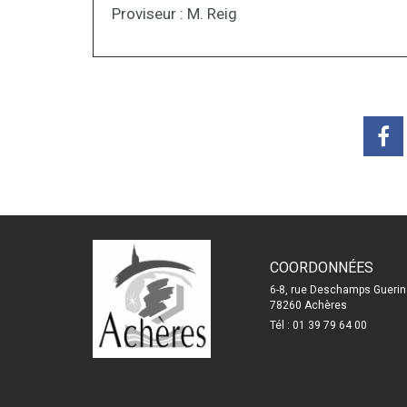
Proviseur : M. Reig
COORDONNÉES
6-8, rue Deschamps Guerin
78260 Achères
Tél : 01 39 79 64 00