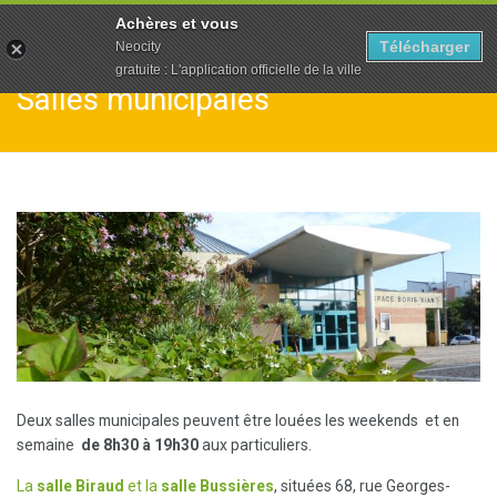
To
Achères et vous
na
Télécharger
Neocity
gratuite : L'application officielle de la ville
Salles municipales
Deux salles municipales peuvent être louées les weekends et en
semaine
de 8h30 à 19h30
aux particuliers.
La
salle Biraud
et la
salle Bussières
, situées 68, rue Georges-