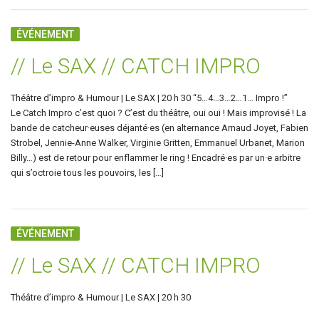
ÉVÉNEMENT
// Le SAX // CATCH IMPRO
Théâtre d’impro & Humour | Le SAX | 20 h 30 “5…4…3…2…1… Impro !”
Le Catch Impro c’est quoi ? C’est du théâtre, oui oui ! Mais improvisé ! La
bande de catcheur·euses déjanté·es (en alternance Arnaud Joyet, Fabien
Strobel, Jennie-Anne Walker, Virginie Gritten, Emmanuel Urbanet, Marion
Billy…) est de retour pour enflammer le ring ! Encadré·es par un·e arbitre
qui s’octroie tous les pouvoirs, les […]
ÉVÉNEMENT
// Le SAX // CATCH IMPRO
Théâtre d’impro & Humour | Le SAX | 20 h 30