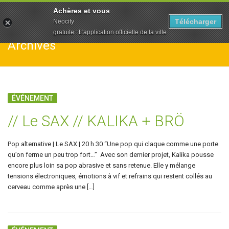
To
Achères et vous
na
Télécharger
Neocity
gratuite : L'application officielle de la ville
Archives
ÉVÉNEMENT
// Le SAX // KALIKA + BRÖ
Pop alternative | Le SAX | 20 h 30 “Une pop qui claque comme une porte
qu’on ferme un peu trop fort…” Avec son dernier projet, Kalika pousse
encore plus loin sa pop abrasive et sans retenue. Elle y mélange
tensions électroniques, émotions à vif et refrains qui restent collés au
cerveau comme après une […]