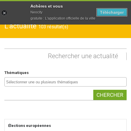
To
Achères et vous
na
Télécharger
Neocity
gratuite : L'application officielle de la ville
L’actualité
103 résultat(s)
Rechercher
une actualité
Thématiques
CHERCHER
Élections européennes