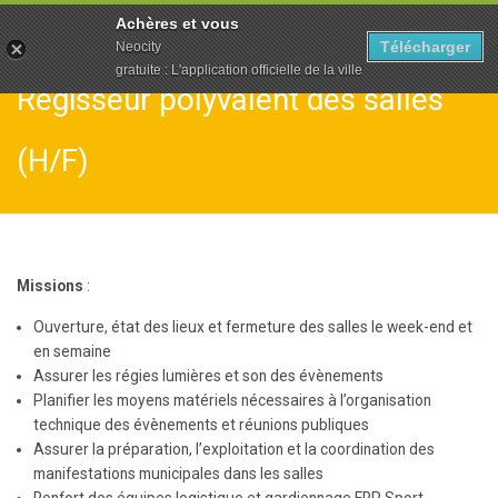
To
Achères et vous
na
Télécharger
Neocity
gratuite : L'application officielle de la ville
Régisseur polyvalent des salles
(H/F)
Missions
:
Ouverture, état des lieux et fermeture des salles le week-end et
en semaine
Assurer les régies lumières et son des évènements
Planifier les moyens matériels nécessaires à l’organisation
technique des évènements et réunions publiques
Assurer la préparation, l’exploitation et la coordination des
manifestations municipales dans les salles