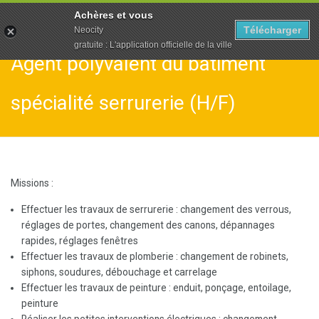
To
Achères et vous
na
Télécharger
Neocity
gratuite : L'application officielle de la ville
Agent polyvalent du bâtiment
spécialité serrurerie (H/F)
Missions
:
Effectuer les travaux de serrurerie : changement des verrous,
réglages de portes, changement des canons, dépannages
rapides, réglages fenêtres
Effectuer les travaux de plomberie : changement de robinets,
siphons, soudures, débouchage et carrelage
Effectuer les travaux de peinture : enduit, ponçage, entoilage,
peinture