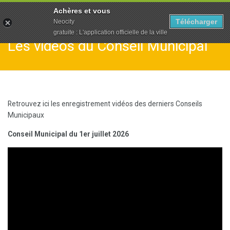
To
Achères et vous
na
Télécharger
Neocity
gratuite : L'application officielle de la ville
Les vidéos du Conseil Municipal
Retrouvez ici les enregistrement vidéos des derniers Conseils
Municipaux
Conseil Municipal du 1er juillet 2026