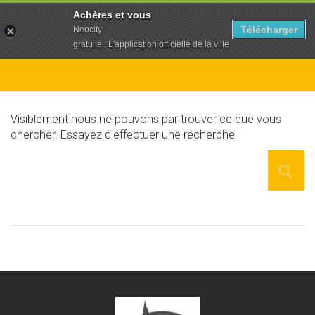
To
Achères et vous
na
Télécharger
Neocity
gratuite : L'application officielle de la ville
Visiblement nous ne pouvons par trouver ce que vous
chercher. Essayez d'effectuer une recherche.