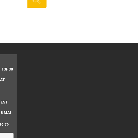
• 13H30
TAT
 EST
 8 MAI
39 79