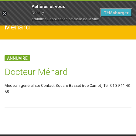
To
Achères et vous
na
Télécharger
Neocity
gratuite : L'application officielle de la ville
Ménard
ANNUAIRE
Docteur Ménard
Médecin généraliste Contact Square Basset (rue Carnot) Tél. 01 39 11 43
65