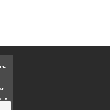
- 17h45
945)
89 10