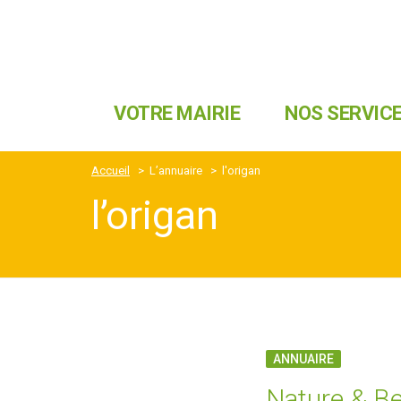
VOTRE MAIRIE
NOS SERVIC
Accueil
>
L’annuaire
>
l'origan
l’origan
ANNUAIRE
Nature & B