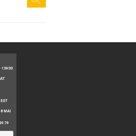
• 13H30
TAT
 EST
 8 MAI
39 79