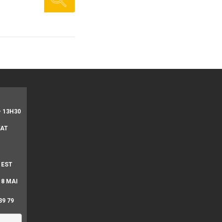
• 13H30
TAT
 EST
 8 MAI
39 79