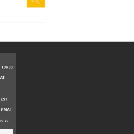
• 13H30
TAT
 EST
 8 MAI
39 79