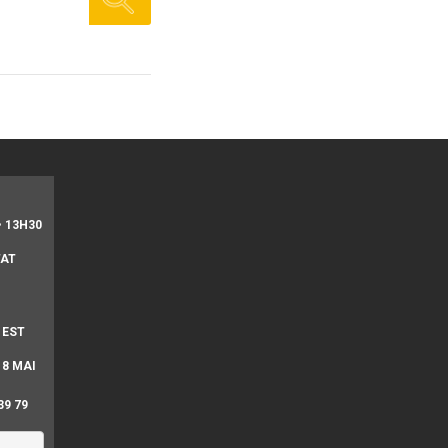
• 13H30
TAT
 EST
 8 MAI
39 79