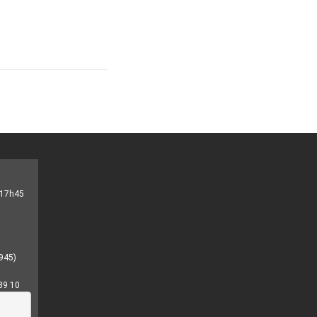
- 17h45
945)
89 10