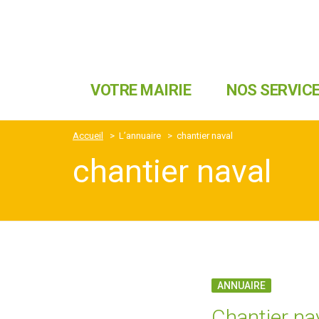
VOTRE MAIRIE
NOS SERVIC
Accueil
>
L’annuaire
>
chantier naval
chantier naval
ANNUAIRE
Chantier na