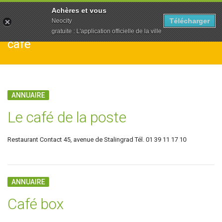
To
Achères et vous
na
Télécharger
Neocity
gratuite : L'application officielle de la ville
café
ANNUAIRE
Le café de la poste
Restaurant Contact 45, avenue de Stalingrad Tél. 01 39 11 17 10
ANNUAIRE
Café box