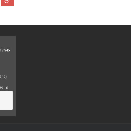
- 17h45
945)
89 10