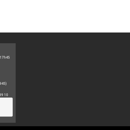
- 17h45
945)
89 10