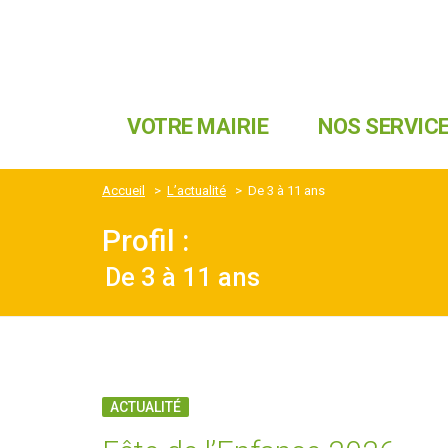
VOTRE MAIRIE
NOS SERVIC
Accueil
>
L’actualité
>
De 3 à 11 ans
Profil :
De 3 à 11 ans
ACTUALITÉ