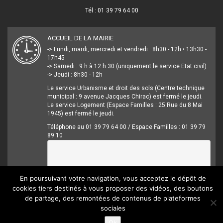
Tél : 01 39 79 64 00
ACCUEIL DE LA MAIRIE
-> Lundi, mardi, mercredi et vendredi : 8h30 - 12h • 13h30 -
17h45
-> Samedi : 9 h à 12 h 30 (uniquement le service Etat civil)
-> Jeudi : 8h30 - 12h
Le service Urbanisme et droit des sols (Centre technique
municipal : 9 avenue Jacques Chirac) est fermé le jeudi.
Le service Logement (Espace Familles : 25 Rue du 8 Mai
1945) est fermé le jeudi.
Téléphone au 01 39 79 64 00 / Espace Familles : 01 39 79
89 10
En poursuivant votre navigation, vous acceptez le dépôt de
cookies tiers destinés à vous proposer des vidéos, des boutons
de partage, des remontées de contenus de plateformes
sociales
Mentions légales
Crédits
Accessibilité
Ok