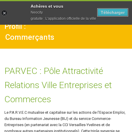
To
Achères et vous
na
Télécharger
Neocity
gratuite : L'application officielle de la ville
Profil :
Commerçants
PARVEC : Pôle Attractivité
Relations Ville Entreprises et
Commerces
Le P.A.R.V.E.C mutualise et capitalise sur les actions de l’Espace Emploi,
du Bureau Information Jeunesse (BIJ) et du service Commerce-
Entreprises (en partenariat avec la CCI Versailles-Yvelines et de
nombreux autres partenaires institutionnels). Cette triple synergie se