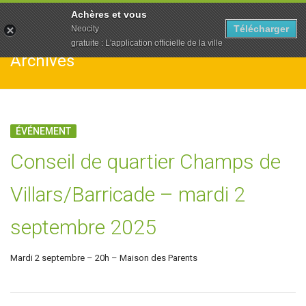
To
Achères et vous
na
Télécharger
Neocity
gratuite : L'application officielle de la ville
Archives
ÉVÉNEMENT
Conseil de quartier Champs de
Villars/Barricade – mardi 2
septembre 2025
Mardi 2 septembre – 20h – Maison des Parents