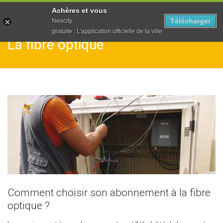
To
Achères et vous
na
Télécharger
Neocity
gratuite : L'application officielle de la ville
La fibre optique
Comment choisir son abonnement à la fibre
optique ?