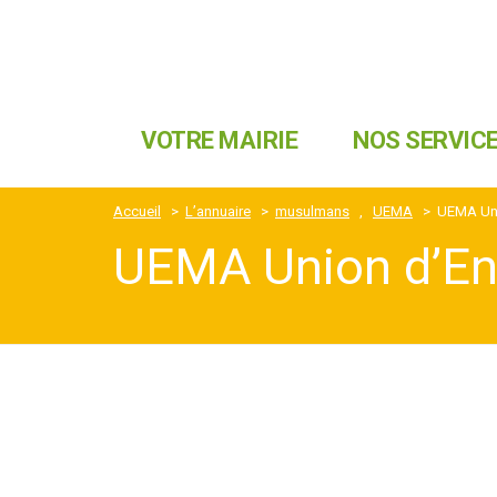
VOTRE MAIRIE
NOS SERVIC
Accueil
>
L’annuaire
>
musulmans
,
UEMA
>
UEMA Uni
UEMA Union d’En