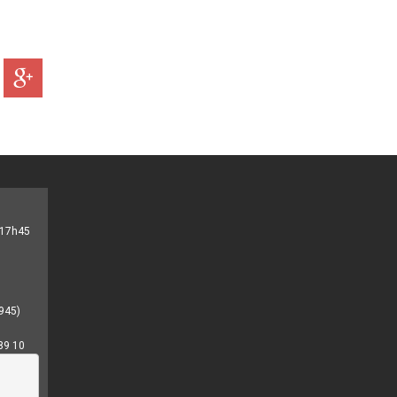
- 17h45
945)
89 10