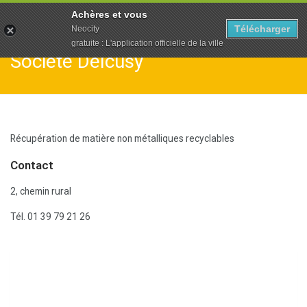
To
Achères et vous
na
Télécharger
Neocity
gratuite : L'application officielle de la ville
Société Delcusy
Récupération de matière non métalliques recyclables
Contact
2, chemin rural
Tél. 01 39 79 21 26