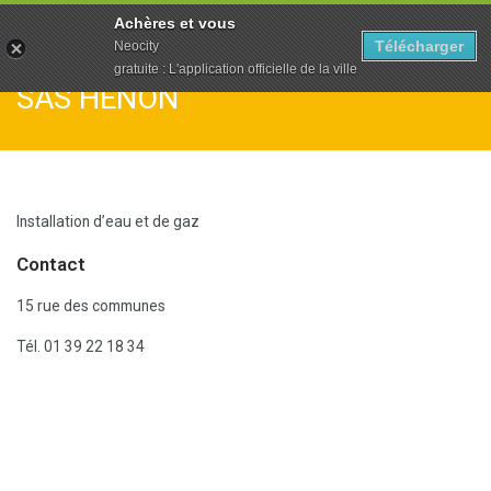
To
Achères et vous
na
Télécharger
Neocity
gratuite : L'application officielle de la ville
SAS HENON
Installation d’eau et de gaz
Contact
15 rue des communes
Tél. 01 39 22 18 34