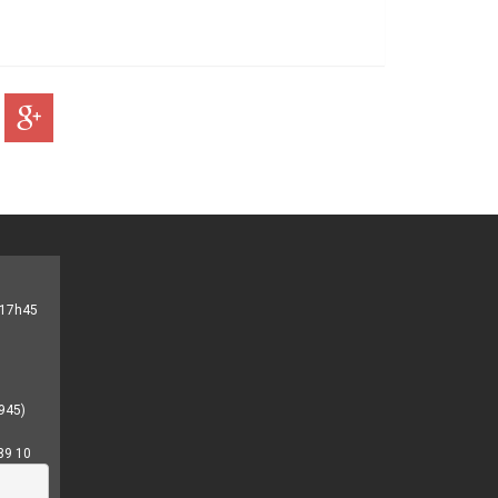
- 17h45
945)
89 10