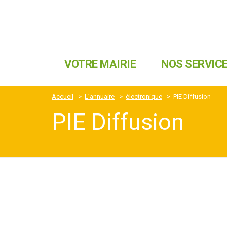
VOTRE MAIRIE
NOS SERVIC
Accueil
>
L’annuaire
>
électronique
>
PIE Diffusion
PIE Diffusion