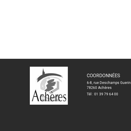
COORDONNÉES
6-8, rue Deschamps Guerin
78260 Achères
Tél : 01 39 79 64 00