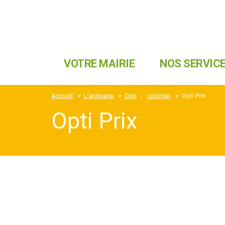
VOTRE MAIRIE
NOS SERVIC
Accueil
>
L’annuaire
>
Opti
,
opticien
>
Opti Prix
Opti Prix