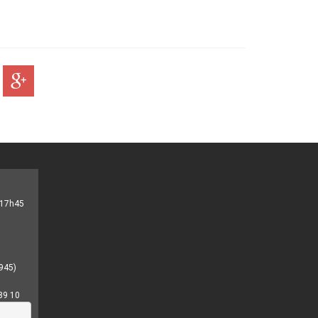
- 17h45
945)
89 10