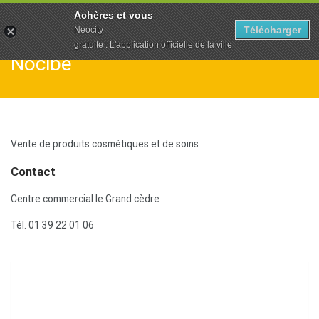
To
Achères et vous
na
Télécharger
Neocity
gratuite : L'application officielle de la ville
Nocibe
Vente de produits cosmétiques et de soins
Contact
Centre commercial le Grand cèdre
Tél. 01 39 22 01 06