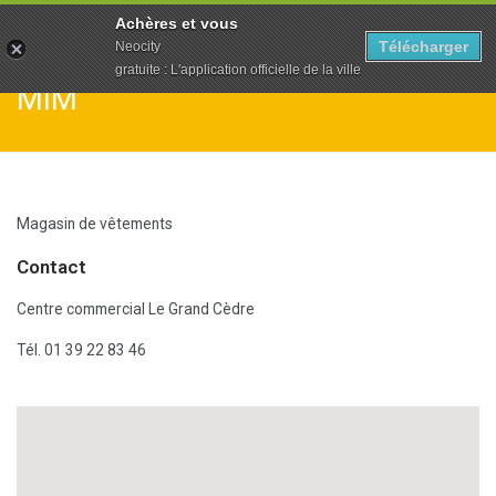
To
Achères et vous
na
Télécharger
Neocity
gratuite : L'application officielle de la ville
MIM
Magasin de vêtements
Contact
Centre commercial Le Grand Cèdre
Tél. 01 39 22 83 46