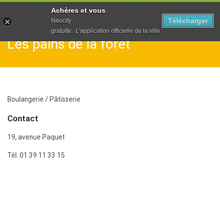
To
Achères et vous
na
Télécharger
Neocity
gratuite : L'application officielle de la ville
Les pains de la forêt
Boulangerie / Pâtisserie
Contact
19, avenue Paquet
Tél. 01 39 11 33 15