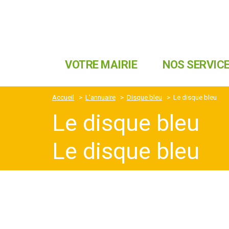
VOTRE MAIRIE
NOS SERVIC
Accueil
>
L’annuaire
>
Disque bleu
>
Le disque bleu
Le disque bleu
Le disque bleu