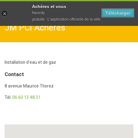
To
Achères et vous
na
Télécharger
Neocity
gratuite : L'application officielle de la ville
JM PCI Achères
Installation d’eau et de gaz
Contact
8 avenue Maurice Thorez
Tél.
06 60 13 48 31