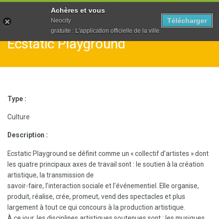
To
Achères et vous
na
Télécharger
Neocity
gratuite : L'application officielle de la ville
Ecstatic Playground
Type :
Culture
Description :
Ecstatic Playground se définit comme un « collectif d’artistes » dont
les quatre principaux axes de travail sont : le soutien à la création
artistique, la transmission de
savoir-faire, l’interaction sociale et l’événementiel. Elle organise,
produit, réalise, crée, promeut, vend des spectacles et plus
largement à tout ce qui concours à la production artistique.
À ce jour, les disciplines artistiques soutenues sont : les musiques