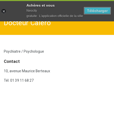
To
Achères et vous
na
Télécharger
Neocity
gratuite : L'application officielle de la ville
Docteur Calero
Psychiatre / Psychologue
Contact
10, avenue Maurice Berteaux
Tél. 01 39 11 68 27