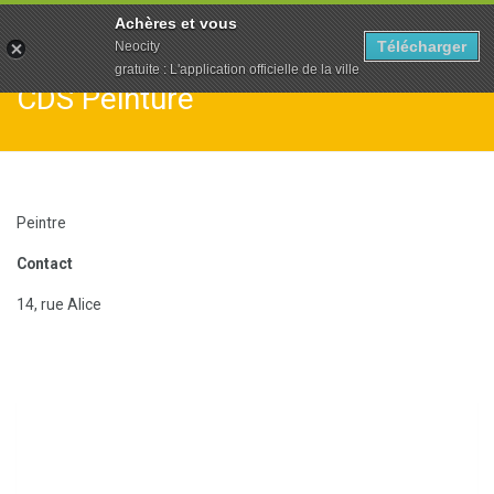
To
Achères et vous
na
Télécharger
Neocity
gratuite : L'application officielle de la ville
CDS Peinture
Peintre
Contact
14, rue Alice