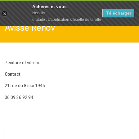
To
Achères et vous
na
Télécharger
Neocity
gratuite : L'application officielle de la ville
Avisse Renov
Peinture et vitrerie
Contact
21 rue du 8 mai 1945
06 09 36 92 94