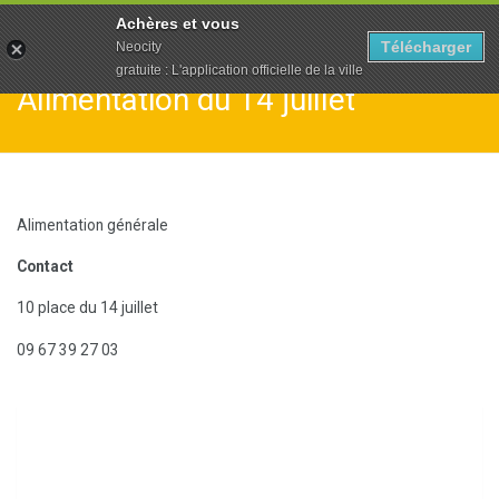
To
Achères et vous
na
Télécharger
Neocity
gratuite : L'application officielle de la ville
Alimentation du 14 juillet
Alimentation générale
Contact
10 place du 14 juillet
09 67 39 27 03