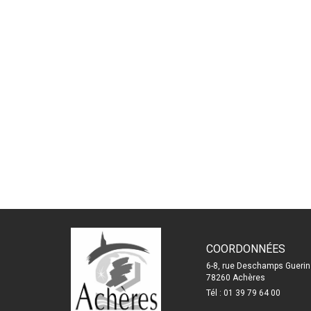
COORDONNÉES
6-8, rue Deschamps Guerin
78260 Achères
Tél : 01 39 79 64 00