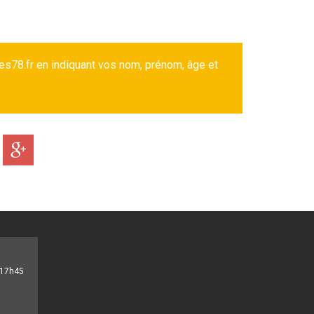
es78.fr en indiquant vos nom, prénom, âge et
- 17h45