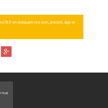
es78.fr en indiquant vos nom, prénom, âge et
- 17h45