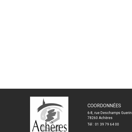
COORDONNÉES
6-8, rue Deschamps Guerin
78260 Achères
Tél : 01 39 79 64 00