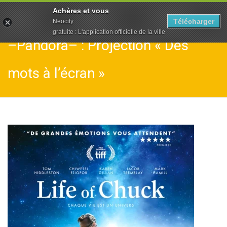
To
Achères et vous
na
Télécharger
Neocity
gratuite : L'application officielle de la ville
–Pandora– : Projection « Des
mots à l’écran »