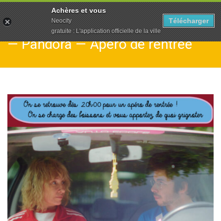
To
Achères et vous
na
Télécharger
Neocity
gratuite : L'application officielle de la ville
— Pandora — Apéro de rentrée