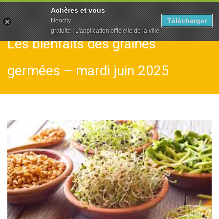
To
Achères et vous
na
Télécharger
Neocity
gratuite : L'application officielle de la ville
Les bienfaits des graines
germées – mardi juin 2025