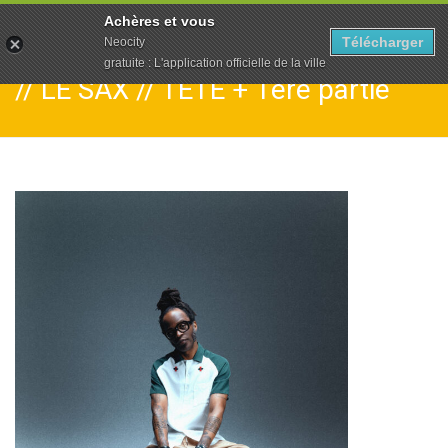
To
Achères et vous
na
Télécharger
Neocity
gratuite : L'application officielle de la ville
// LE SAX // TÉTÉ + 1ère partie