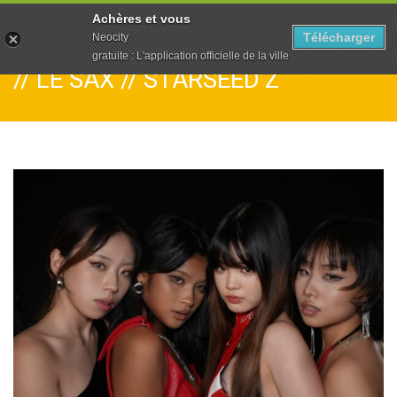
To
Achères et vous
na
Télécharger
Neocity
gratuite : L'application officielle de la ville
// LE SAX // STARSEED’Z