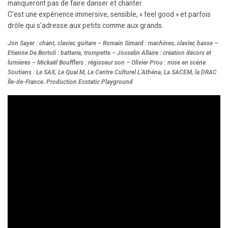
manqueront pas de faire danser et chanter.
C’est une expérience immersive, sensible, « feel good » et parfois
drôle qui s’adresse aux petits comme aux grands.
Jon Sayer : chant, clavier, guitare – Romain Simard : machines, clavier, basse –
Etienne De Bortoli : batterie, trompette – Josselin Allaire : création décors et
lumières – Mickaël Boufflers : régisseur son – Olivier Prou : mise en scène
Soutiens : Le SAX, Le Quai M, Le Centre Culturel L’Athéna, La SACEM, la DRAC
Île-de-France. Production Ecstatic Playground