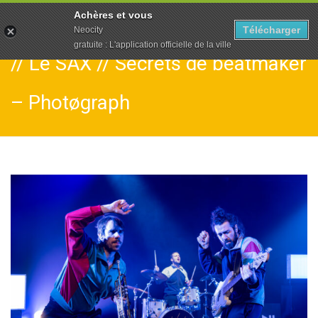
To
Achères et vous
na
Télécharger
Neocity
gratuite : L'application officielle de la ville
// Le SAX // Secrets de beatmaker
– Photøgraph