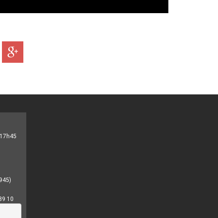
- 17h45
945)
89 10