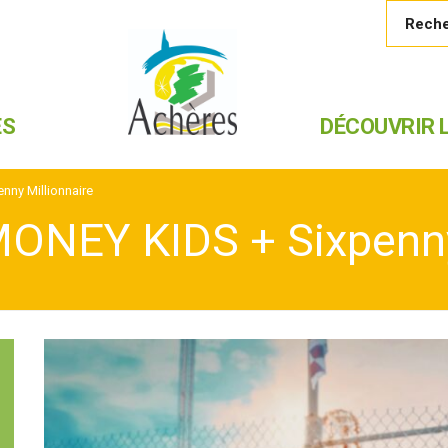
ES
DÉCOUVRIR L
nny Millionnaire
MONEY KIDS + Sixpenny