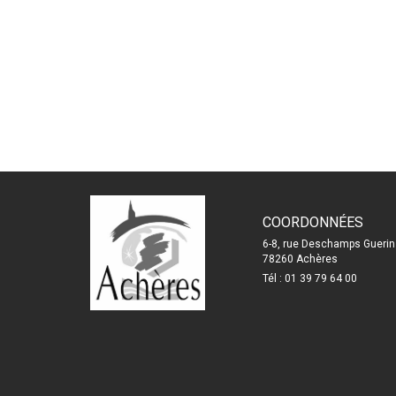
COORDONNÉES
6-8, rue Deschamps Guerin
78260 Achères
Tél : 01 39 79 64 00