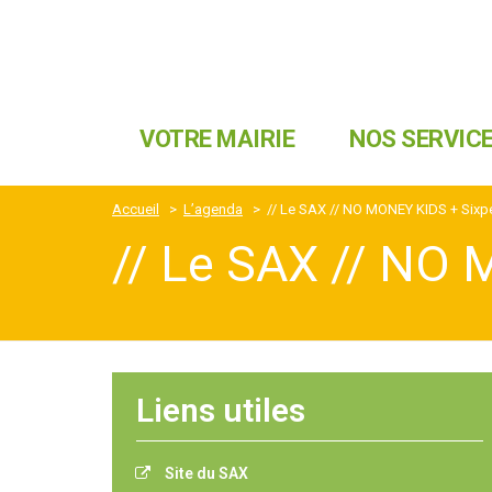
VOTRE MAIRIE
NOS SERVIC
Accueil
>
L’agenda
>
// Le SAX // NO MONEY KIDS + Sixpe
// Le SAX // NO 
Liens utiles
Site du SAX