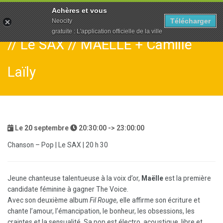
To
Achères et vous
na
Télécharger
Neocity
gratuite : L'application officielle de la ville
// Le SAX // MAËLLE + Camille
Laïly
Le
20
septembre
20:30:00 -> 23:00:00
Chanson – Pop | Le SAX | 20 h 30
Jeune chanteuse talentueuse à la voix d’or,
Maëlle
est la première
candidate féminine à gagner The Voice.
Avec son deuxième album
Fil Rouge
, elle affirme son écriture et
chante l’amour, l’émancipation, le bonheur, les obsessions, les
craintes et la sensualité. Sa pop est électro, acoustique, libre et