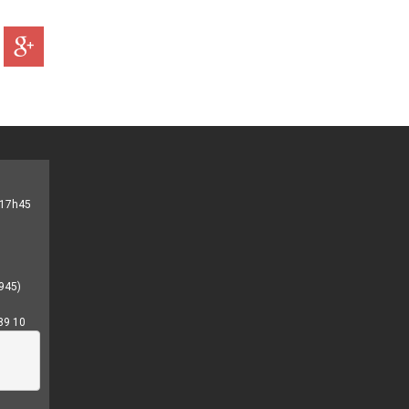
- 17h45
945)
89 10