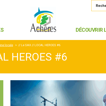
ES
DÉCOUVRIR L
ène locale
>
// Le SAX // LOCAL HEROES #6
CAL HEROES #6