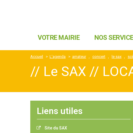
VOTRE MAIRIE
NOS SERVIC
Accueil
>
L’agenda
>
amateur
,
concert
,
le sax
,
sc
// Le SAX // LO
Liens utiles
Site du SAX