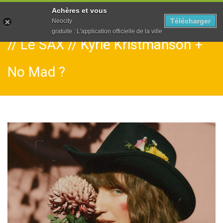
To
Achères et vous
na
Télécharger
Neocity
gratuite : L'application officielle de la ville
// Le SAX // Kyrie Kristmanson +
No Mad ?